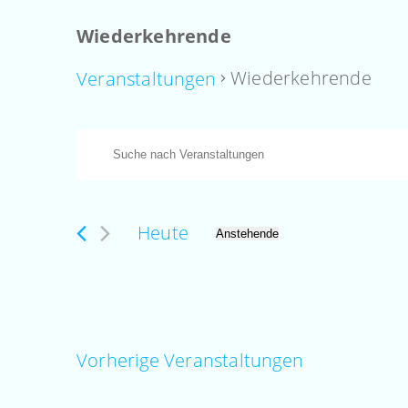
Wiederkehrende
Wiederkehrende
Veranstaltungen
Veranstaltungen
Veranstaltungen
Bitte
Suche
Schlüsselwort
eingeben.
und
Suche
Heute
Anstehende
Datum
Ansichten,
nach
wählen.
Veranstaltungen
Navigation
Schlüsselwort.
Vorherige
Veranstaltungen