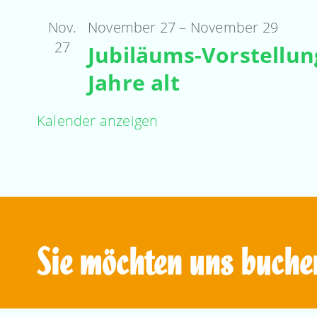
Nov.
November 27
–
November 29
27
Jubiläums-Vorstellun
Jahre alt
Kalender anzeigen
Sie möchten uns buche
Melden Sie sich bei uns – gemeinsam könn