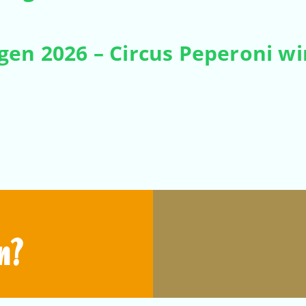
gen 2026 – Circus Peperoni wi
n?
en wir den