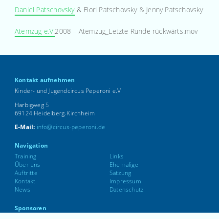
Daniel Patschovsky
& Flori Patschovsky & Jenny Patschovsky
Atemzug e.V.
2008 – Atemzug_Letzte Runde rückwärts.mov
Kontakt aufnehmen
Kinder- und Jugendcircus Peperoni e.V
Harbigweg 5
69124 Heidelberg-Kirchheim
E-Mail:
info@circus-peperoni.de
Navigation
Training
Links
Über uns
Ehemalige
Auftritte
Satzung
Kontakt
Impressum
News
Datenschutz
Sponsoren