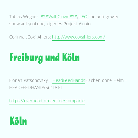
Tobias Wegner:
***Wall Clown***
,
LEO
the anti-gravity
show auf youtube, eigenes Projekt Aiuaio
Corinna „Cox“ Ahlers:
http://www.coxahlers.com/
Freiburg und Köln
Florian Patschovsky –
HeadFeedHands
Fischen ohne Helm –
HEADFEEDHANDSSur le Fil
https://overhead-project.de/kompanie
Köln