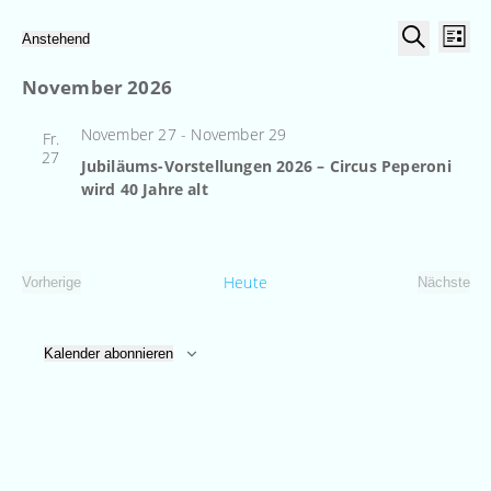
Veranst
Ver
Veranstaltungen
Anstehend
Liste
Datum
Ans
Suche
Suche
wählen.
November 2026
Nav
und
November 27
-
November 29
Ansicht
Fr.
27
Jubiläums-Vorstellungen 2026 – Circus Peperoni
Navigat
wird 40 Jahre alt
Heute
Vorherige
Nächste
Veranstaltungen
Veranst
Kalender abonnieren