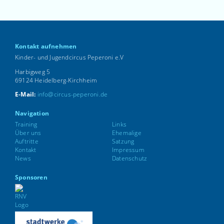
Kontakt aufnehmen
Kinder- und Jugendcircus Peperoni e.V
Harbigweg 5
69124 Heidelberg-Kirchheim
E-Mail:
info@circus-peperoni.de
Navigation
Training
Links
Über uns
Ehemalige
Auftritte
Satzung
Kontakt
Impressum
News
Datenschutz
Sponsoren