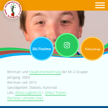
ZELTissimo
Ticketshop
Betreuer und
Hauptverantwortung
der Mi-2-Gruppe
Jahrgang: 2000
Betreuer seit 2015
Spezialgebiet: Diabolo, Kunstrad
LAG:
Zirkus-Jugend-ÜL
+
Zirkus-Trainer
,
Bachelor Lehramt Sek1