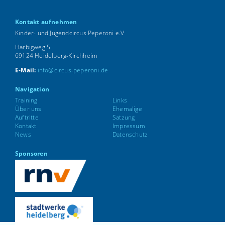
Kontakt aufnehmen
Kinder- und Jugendcircus Peperoni e.V
Harbigweg 5
69124 Heidelberg-Kirchheim
E-Mail:
info@circus-peperoni.de
Navigation
Training
Links
Über uns
Ehemalige
Auftritte
Satzung
Kontakt
Impressum
News
Datenschutz
Sponsoren