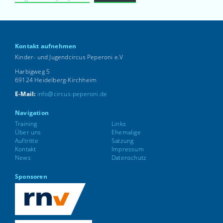
Kontakt aufnehmen
Kinder- und Jugendcircus Peperoni e.V
Harbigweg 5
69124 Heidelberg-Kirchheim
E-Mail:
info@circus-peperoni.de
Navigation
Training
Links
Über uns
Ehemalige
Auftritte
Satzung
Kontakt
Impressum
News
Datenschutz
Sponsoren